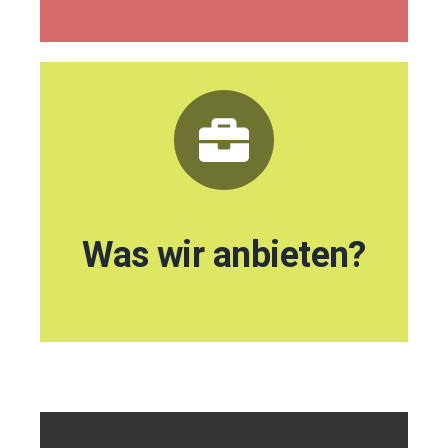
Sprach- & Lernförderung
Projekte mit Schulen & Kitas
Beratungsangebote
Jugendzentrum "Das InKult"
Mobile Kunst- & Kulturprojekte
Was wir anbieten?
Wir bieten ...