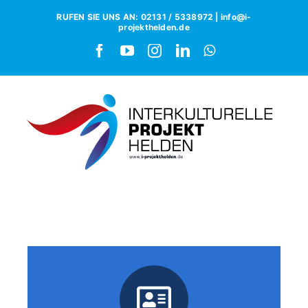
RUFEN SIE UNS AN: 02131 / 5338972 | info@i-
projekthelden.de
Alltagshelden