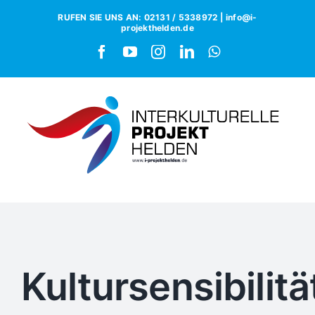
RUFEN SIE UNS AN: 02131 / 5338972 | info@i-
projekthelden.de
Kultursensibilitä