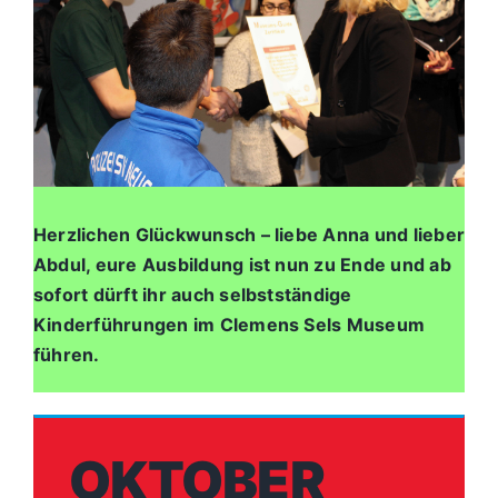
Herzlichen Glückwunsch – liebe Anna und lieber
Abdul, eure Ausbildung ist nun zu Ende und ab
sofort dürft ihr auch selbstständige
Kinderführungen im Clemens Sels Museum
führen.
OKTOBER