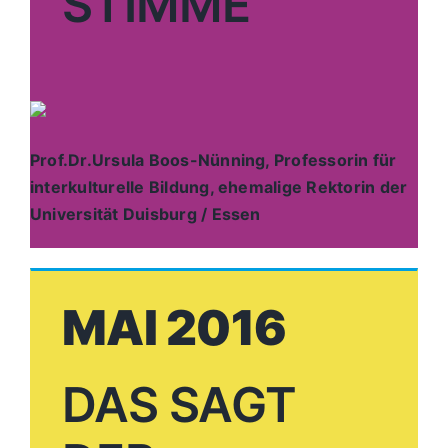
STIMME
Prof.Dr.Ursula Boos-Nünning, Professorin für
interkulturelle Bildung, ehemalige Rektorin der
Universität Duisburg / Essen
MAI 2016
DAS SAGT